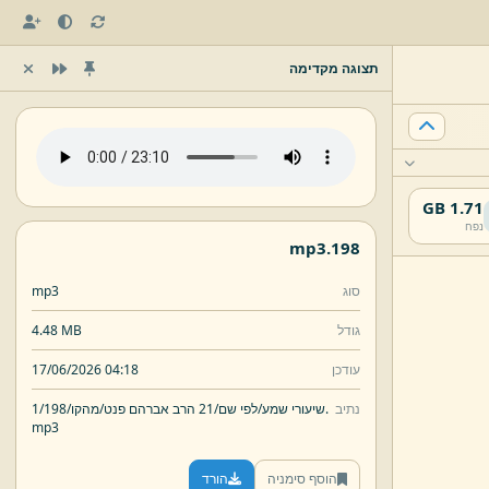
תצוגה מקדימה
1.71 GB
נפח
mp3
198.
סוג
mp3
גודל
4.48 MB
עודכן
17/06/2026 04:18
נתיב
198.
שיעורי שמע/
לפי שם/
21 הרב אברהם פנט/
מהקו/
1/
mp3
הוסף סימניה
הורד