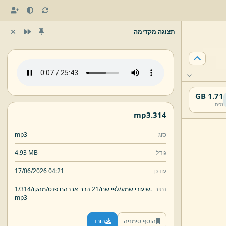
תצוגה מקדימה
1.71 GB
נפח
mp3
314.
סוג
mp3
גודל
4.93 MB
עודכן
17/06/2026 04:21
נתיב
314.
שיעורי שמע/
לפי שם/
21 הרב אברהם פנט/
מהקו/
1/
mp3
הוסף סימניה
הורד