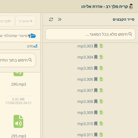
mp3
299.
קרית מלך רב - אדרת אליהו
mp3
300.
סייר הקבצים
אחורה
קדימ
mp3
301.
285.
mp3
mp3
302.
1
שיעורי שמע/
לפי ש
mp3
303.
נתיב
5.
55 MB
17/
06/
2026 04:
21
mp3
304.
mp3
305.
mp3
306.
290.
mp3
mp3
307.
6.
92 MB
mp3
308.
17/
06/
2026 04:
21
mp3
309.
mp3
310.
mp3
311.
295.
mp3