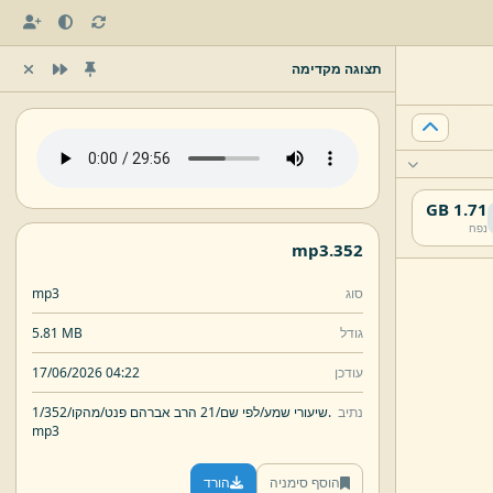
תצוגה מקדימה
1.71 GB
נפח
mp3
352.
סוג
mp3
גודל
5.81 MB
עודכן
17/06/2026 04:22
נתיב
352.
שיעורי שמע/
לפי שם/
21 הרב אברהם פנט/
מהקו/
1/
mp3
הוסף סימניה
הורד