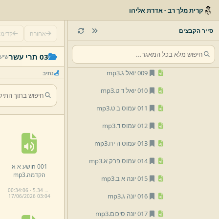
005 הושע יג יא.
mp3
קרית מלך רב - אדרת אליהו
006 הושע י ט.
mp3
סייר הקבצים
אחורה
קדימ
007 יואל א.
mp3
008 יואל ב.
mp3
03 תרי עשר
שיעו
009 יואל ג.
mp3
נתיב
010 יואל ד ט.
mp3
011 עמוס ב ט.
mp3
012 עמוס ד.
mp3
013 עמוס ה יח.
mp3
014 עמוס פרק א.
mp3
001 הושע א א
הקדמה.
mp3
015 יונה א ב.
mp3
00:34:06 · 5.34 MB
016 יונה ג.
mp3
17/
06/
2026 03:
04
017 יונה סיכום.
mp3