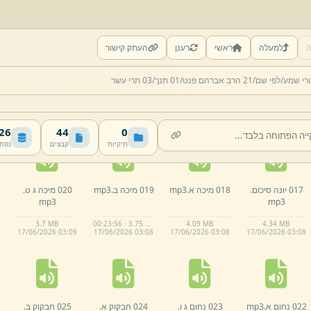
ה
למעלה
ראשי
רענן
העתק קישור
012 עמוס ד.
mp3
013 עמוס ה יח.
014 עמוס פרק א.
015 יונה א ב.
רי שמע/
לפי שם/
21 הרב אברהם פנט/
01 תנך/
03 תרי עשר
mp3
mp3
mp3
4.
6 MB
3.
47 MB
00:25:54 · 3.95 MB
00:39:37 · 5.68 MB
17/
06/
2026 03:
08
17/
06/
2026 03:
07
17/
06/
2026 03:
07
17/
06/
2026 03:
07
 MB
44
0
תיקיות
קבצים
נפח
017 יונה סיכום.
018 מיכה א.
mp3
019 מיכה ב.
mp3
020 מיכה ג ט.
mp3
mp3
3.
7 MB
00:23:56 · 3.75 MB
4.
09 MB
4.
34 MB
17/
06/
2026 03:
09
17/
06/
2026 03:
08
17/
06/
2026 03:
08
17/
06/
2026 03:
08
022 נחום א.
mp3
023 נחום ג ו.
024 חבקוק א.
025 חבקוק ב.