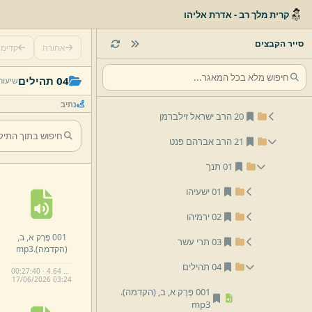
קרית מלך רב - אדרת אליהו
14 הרב מרדכי יוסף שיף
16 הרב אפרים זילברמן
סייר הקבצים
אחורה
קדימ
18 הרב רפאל קוּק
04 תהילים
שיעור
19 הרב יקותיאל זילברמן
נתיב
20 הרב ישראל זילברמן
21 הרב אברהם פנט
01 תנך
01 ישעיהו
02 ירמיהו
001 פֶּרֶק א,
ב,
03 תרי עשר
(הקדמה)
.
mp3
04 תהילים
00:27:40 · 4.64 MB
17/
06/
2026 03:
24
001 פֶּרֶק א,
ב,
(הקדמה)
.
mp3