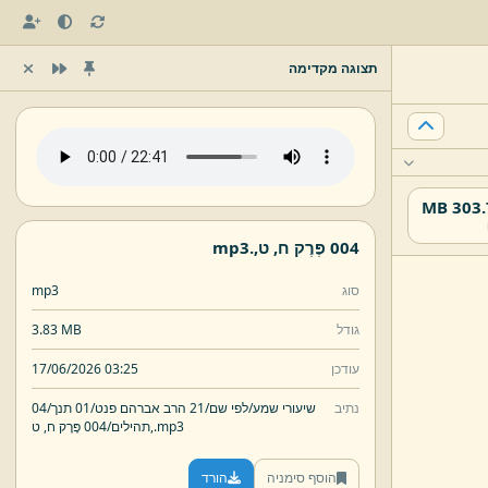
תצוגה מקדימה
303.79
004 פֶּרֶק ח,
ט,
.
mp3
סוג
mp3
גודל
3.83 MB
עודכן
17/06/2026 03:25
נתיב
שיעורי שמע/
לפי שם/
21 הרב אברהם פנט/
01 תנך/
04
mp3
.
ט,
תהילים/
004 פֶּרֶק ח,
הוסף סימניה
הורד