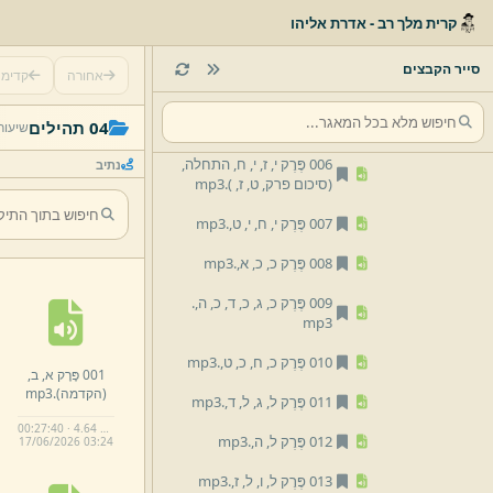
קרית מלך רב - אדרת אליהו
003 פֶּרֶק ו,
ז,
.
mp3
004 פֶּרֶק ח,
ט,
.
mp3
סייר הקבצים
אחורה
קדימ
005 פֶּרֶק י,
ג,
י,
ד,
ט,
ו,
ט,
ז,
.
mp3
04 תהילים
שיעור
006 פֶּרֶק י,
ז,
י,
ח,
התחלה,
נתיב
(סיכום פרק,
ט,
ז,
)
.
mp3
007 פֶּרֶק י,
ח,
י,
ט,
.
mp3
008 פֶּרֶק כ,
כ,
א,
.
mp3
009 פֶּרֶק כ,
ג,
כ,
ד,
כ,
ה,
.
mp3
010 פֶּרֶק כ,
ח,
כ,
ט,
.
mp3
001 פֶּרֶק א,
ב,
(הקדמה)
.
mp3
011 פֶּרֶק ל,
ג,
ל,
ד,
.
mp3
00:27:40 · 4.64 MB
012 פֶּרֶק ל,
ה,
.
mp3
17/
06/
2026 03:
24
013 פֶּרֶק ל,
ו,
ל,
ז,
.
mp3