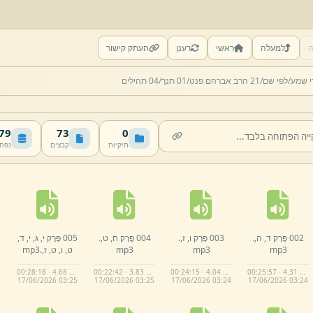
ה
למעלה
ראשי
רענן
העתק קישור
י שמע/
לפי שם/
21 הרב אברהם פנט/
01 תנך/
04 תהילים
 MB
73
0
תיקיות
קבצים
נפח
002 פֶּרֶק ד,
ה,
.
003 פֶּרֶק ו,
ז,
.
004 פֶּרֶק ח,
ט,
.
005 פֶּרֶק י,
ג,
י,
ד,
mp3
mp3
mp3
ט,
ו,
ט,
ז,
.
mp3
00:28:18 · 4.68 MB
00:22:42 · 3.83 MB
00:24:15 · 4.04 MB
00:25:57 · 4.31 MB
17/
06/
2026 03:
25
17/
06/
2026 03:
25
17/
06/
2026 03:
24
17/
06/
2026 03:
24