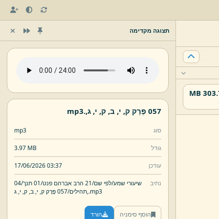
תצוגה מקדימה
303.79
057 פֶּרֶק ק,
י,
ב,
ק,
י,
ג,
.
mp3
סוג
mp3
גודל
3.97 MB
עודכן
17/06/2026 03:37
נתיב
שיעורי שמע/
לפי שם/
21 הרב אברהם פנט/
01 תנך/
04
mp3
.
ג,
תהילים/
057 פֶּרֶק ק,
י,
ב,
ק,
י,
הוסף סימניה
הורד