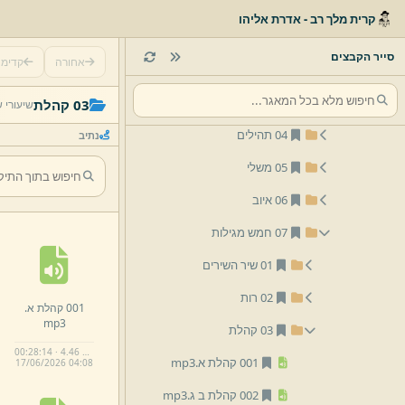
01 תנך
קרית מלך רב - אדרת אליהו
01 ישעיהו
סייר הקבצים
אחורה
קדימ
02 ירמיהו
03 תרי עשר
03 קהלת
שיעורי 
04 תהילים
נתיב
05 משלי
06 איוב
07 חמש מגילות
01 שיר השירים
02 רות
001 קהלת א.
mp3
03 קהלת
00:28:14 · 4.46 MB
001 קהלת א.
mp3
17/
06/
2026 04:
08
002 קהלת ב ג.
mp3