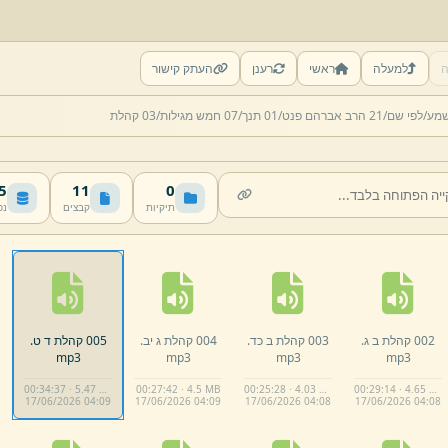
ה
למעלה
ראשי
רענן
העתק קישור
שמע/
לפי שם/
21 הרב אברהם פנט/
01 תנך/
07 חמש מגילות/
03 קהלת
MB
11
0
תיקיות
קבצים
נפ
002 קהלת ב ג.
003 קהלת ב כד.
004 קהלת ג יב.
005 קהלת ד ט.
mp3
mp3
mp3
mp3
00:34:37 · 5.47 MB
00:27:42 · 4.5 MB
00:25:28 · 4.03 MB
00:29:14 · 4.65 MB
17/
06/
2026 04:
09
17/
06/
2026 04:
09
17/
06/
2026 04:
08
17/
06/
2026 04:
08